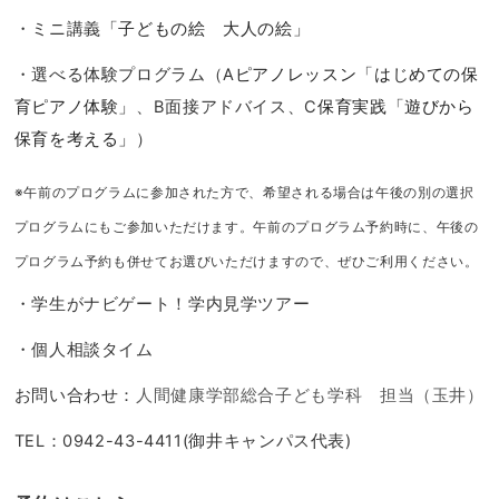
・ミニ講義
「子どもの絵 大人の絵」
・選べる体験プログラム（A
ピアノレッスン「はじめての保
育ピアノ体験」
、B面接アドバイス、C
保育実践「遊びから
保育を考える」
）
※午前のプログラムに参加された方で、希望される場合は午後の別の選択
プログラムにもご参加いただけます。午前のプログラム予約時に、午後の
プログラム予約も併せてお選びいただけますので、ぜひご利用ください。
・学生がナビゲート！学内見学ツアー
・個人相談タイム
お問い合わせ：
人間健康学部総合子ども学科 担当（玉井）
TEL：0942-43-4411(御井キャンパス代表)