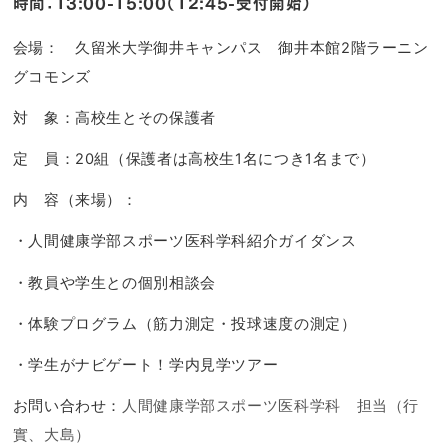
時間：13:00-15:00（12:45-受付開始）
会場： 久留米大学御井キャンパス 御井本館2階ラーニン
グコモンズ
対 象：高校生とその保護者
定 員：20組（保護者は高校生1名につき1名まで）
内 容（来場）：
・人間健康学部スポーツ医科学科紹介ガイダンス
・教員や学生との個別相談会
・体験プログラム（筋力測定・投球速度の測定）
・学生がナビゲート！学内見学ツアー
お問い合わせ：
人間健康学部スポーツ医科学科 担当（行
實、大島）