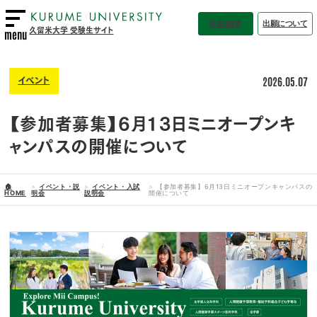
資料請求
出願について
久留米大学 受験生サイト
menu
2026.05.07
イベント
【参加者募集】6月13日ミニオープンキ
ャンパスの開催について
🏠
イベント・説
イベント・入試
【参加者募集】6月13日ミニオープンキャンパスの
HOME
明会
説明会
開催について