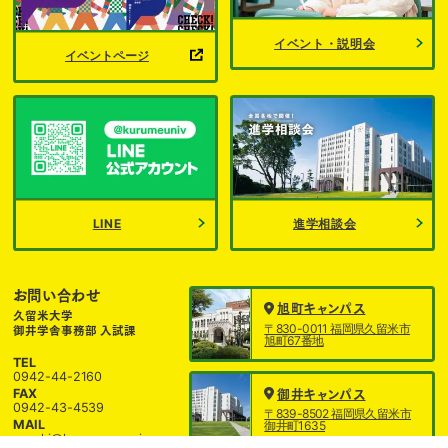
イベント・説明会
イベントページ
LINE
進学相談会
お問い合わせ
旭町キャンパス
久留米大学
〒830-0011 福岡県久留米市
御井学舎事務部 入試課
旭町67番地
TEL
0942-44-2160
FAX
御井キャンパス
0942-43-4539
〒839-8502 福岡県久留米市
MAIL
御井町1635
nyushi@kurume-u.ac.jp