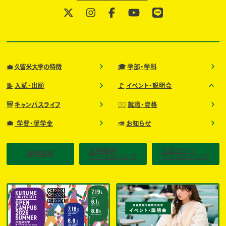
💼
🎓
久留米大学の特徴
学部・学科
📝
🚩
入試・出願
イベント・説明会
🎒
🧑‍⚕️
キャンパスライフ
就職・資格
💼
📣
学費・奨学金
お知らせ
大学案内
入試ガイド
資料請求
デジタルパンフ
デジタルパンフ