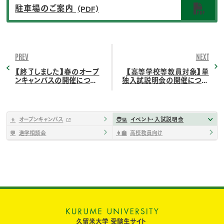
駐車場のご案内
(PDF)
PREV
NEXT
【終了しました】春のオープ
【高等学校等教員対象】単
ンキャンパスの開催につい
独入試説明会の開催につい
て
て
🚶
オープンキャンパス
🧑‍💻
イベント・入試説明会
💬
進学相談会
👩‍🏫
高校教員向け
久留米大学 受験生サイト