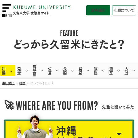
資料請求
出願について
久留米大学 受験生サイト
menu
FEATURE
どっから久留米にきたと？
鹿
沖
奄
佐
長
宮
福
熊
大
児
縄
美
賀
崎
崎
岡
本
分
島
🏠HOME
特徴
どっからきたと？
🚀
WHERE ARE YOU FROM?
先輩に聞いてみた
沖縄