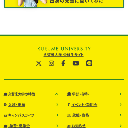
出身の先輩に聞いてみた
久留米大学 受験生サイト
💼
🎓
久留米大学の特徴
学部・学科
📝
🚩
入試・出願
イベント・説明会
🎒
🧑‍⚕️
キャンパスライフ
就職・資格
💼
📣
学費・奨学金
お知らせ