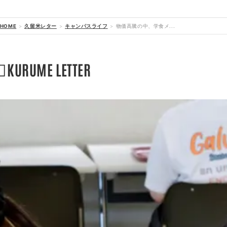
HOME
久留米レター
キャンパスライフ
物価高騰の中、学食メ...

KURUME LETTER