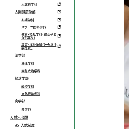
人文科学科
人間健康学部
心理学科
スポーツ医科学科
教育・福祉学科（総合子ど
も学専攻）
教育・福祉学科（社会福祉
学専攻）
法学部
法律学科
国際政治学科
経済学部
経済学科
文化経済学科
商学部
商学科
入試・出願
✍
入試制度