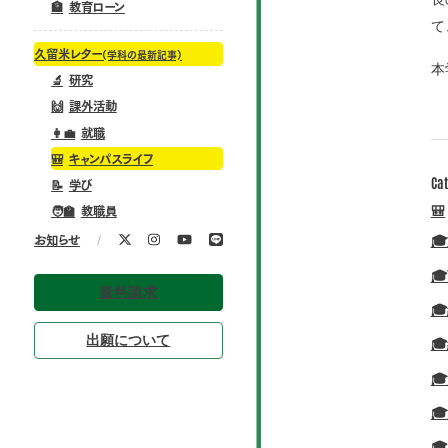
🏦
教育ローン
て
久留米レター
(学科の最新記事)
本
🔬
研究
🙌
課外活動
👩‍💼
就職
🎒
キャンパスライフ
Ca
📝
学び
🎒
🧑‍🏫
教職員
/

お知らせ

資料請求

出願について



