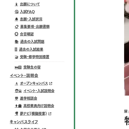
📱
出願について
🤔
入試FAQ
🔔
志願・入試状況
📋
募集要項･出願書類
💮
合否確認
📚
過去の入試問題
🗄️
過去の入試結果
🤝
受験・修学特別措置
🛌🏻
受験生の宿
イベント・説明会
🚶
オープンキャンパス
🧑‍💻
イベント・入試説明会
💬
進学相談会
👩‍🏫
高校教員向け説明会
🎒
🎥
夢ナビ(模擬授業)
キャンパスライフ