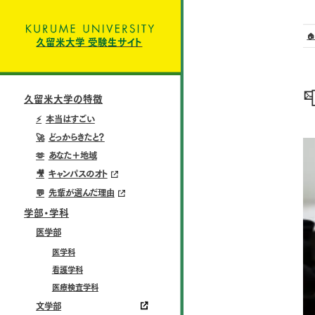

久留米大学 受験生サイト

久留米大学の特徴
⚡
本当はすごい
🚀
どっからきたと？
🫶
あなた＋地域
🎥
キャンパスのオト
💬
先輩が選んだ理由
学部・学科
医学部
医学科
看護学科
医療検査学科
文学部