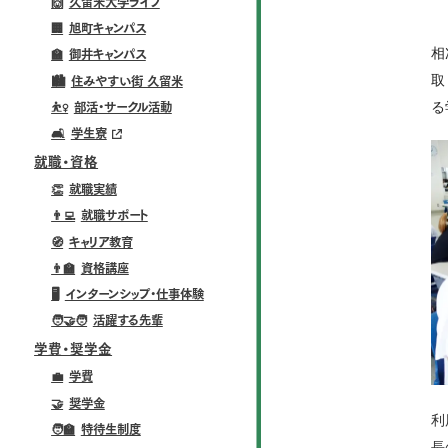
🙌
久留米大学ライフ
🏢
旭町キャンパス
相
🏫
御井キャンパス
取
🏙️
住みやすい街 久留米
る
⛹️‍♀️
部活・サークル活動
🛋️
学生寮
就職・資格
👏
就職実績
👨‍💻
就職サポート
🧭
キャリア教育
👨‍🏫
資格講座
🖥️
インターンシップ・仕事体験
🧑‍🤝‍🧑
活躍する先輩
学費・奨学金
💼
学費
🤝
奨学金
利
🧑‍🏫
特待生制度
長