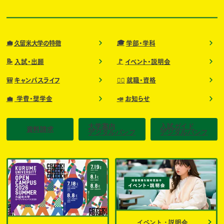
💼
🎓
久留米大学の特徴
学部・学科
📝
🚩
入試・出願
イベント・説明会
🎒
🧑‍⚕️
キャンパスライフ
就職・資格
💼
📣
学費・奨学金
お知らせ
大学案内
入試ガイド
資料請求
デジタルパンフ
デジタルパンフ
イベント・説明会