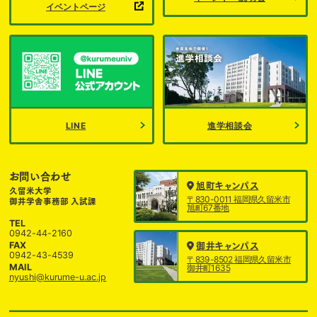
イベントページ
LINE
進学相談会
お問い合わせ
旭町キャンパス
久留米大学
〒830-0011 福岡県久留米市
御井学舎事務部 入試課
旭町67番地
TEL
0942-44-2160
FAX
御井キャンパス
0942-43-4539
〒839-8502 福岡県久留米市
MAIL
御井町1635
nyushi@kurume-u.ac.jp