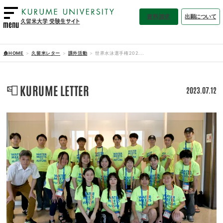
資料請求
出願について
久留米大学 受験生サイト
menu
🏠HOME
久留米レター
課外活動
世界水泳選手権202...
📮
KURUME LETTER
2023.07.12