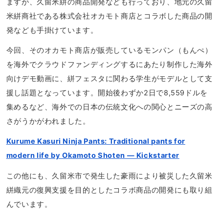
ますが、久留米絣の商品開発なども行っており、地元の久留
米絣商社である株式会社オカモト商店とコラボした商品の開
発なども手掛けています。
今回、そのオカモト商店が販売しているモンパン（もんぺ）
を海外でクラウドファンディングするにあたり制作した海外
向けデモ動画に、絣フェスタに関わる学生がモデルとして支
援し話題となっています。開始後わずか2日で8,559ドルを
集めるなど、海外での日本の伝統文化への関心とニーズの高
さがうかがわれました。
Kurume Kasuri Ninja Pants: Traditional pants for
modern life by Okamoto Shoten — Kickstarter
この他にも、久留米市で発生した豪雨により被災した久留米
絣織元の復興支援を目的としたコラボ商品の開発にも取り組
んでいます。