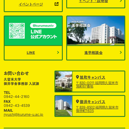
イベント・説明会
イベントページ
LINE
進学相談会
お問い合わせ
旭町キャンパス
久留米大学
〒830-0011 福岡県久留米市
御井学舎事務部 入試課
旭町67番地
TEL
0942-44-2160
FAX
御井キャンパス
0942-43-4539
〒839-8502 福岡県久留米市
MAIL
御井町1635
nyushi@kurume-u.ac.jp