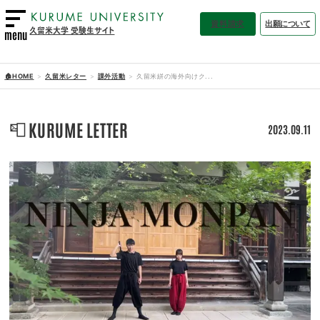
資料請求
出願について
久留米大学 受験生サイト
menu
🏠HOME
久留米レター
課外活動
久留米絣の海外向けク...
📮
KURUME LETTER
2023.09.11