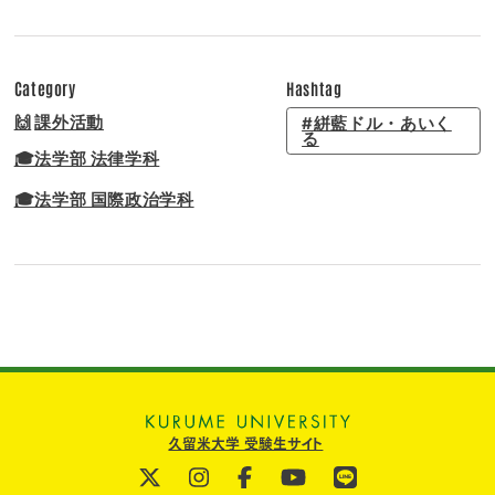
Category
Hashtag
🙌
課外活動
#絣藍ドル・あいく
る
🎓法学部 法律学科
🎓法学部 国際政治学科
久留米大学 受験生サイト