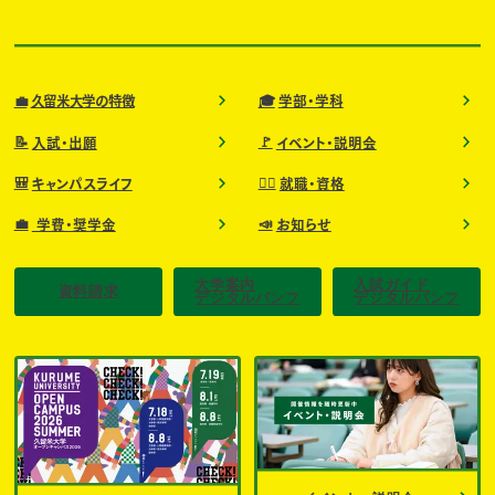
💼
🎓
久留米大学の特徴
学部・学科
📝
🚩
入試・出願
イベント・説明会
🎒
🧑‍⚕️
キャンパスライフ
就職・資格
💼
📣
学費・奨学金
お知らせ
大学案内
入試ガイド
資料請求
デジタルパンフ
デジタルパンフ