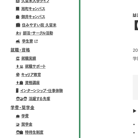
🙌
久留米大学ライフ
🏢
旭町キャンパス
🙌
🏫
御井キャンパス
🏙️
住みやすい街 久留米
⛹️‍♀️
部活・サークル活動
🛋️
学生寮
就職・資格
2
学
👏
就職実績
👨‍💻
就職サポート
🧭
キャリア教育
👨‍🏫
資格講座
🖥️
インターンシップ・仕事体験
🧑‍🤝‍🧑
活躍する先輩
学費・奨学金
▶
💼
学費
🤝
奨学金
🧑‍🏫
特待生制度