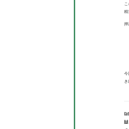
こ
精
押
今
き
Ca
🙌