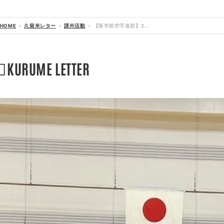
HOME
久留米レター
課外活動
【医学部空手道部】2...

KURUME LETTER