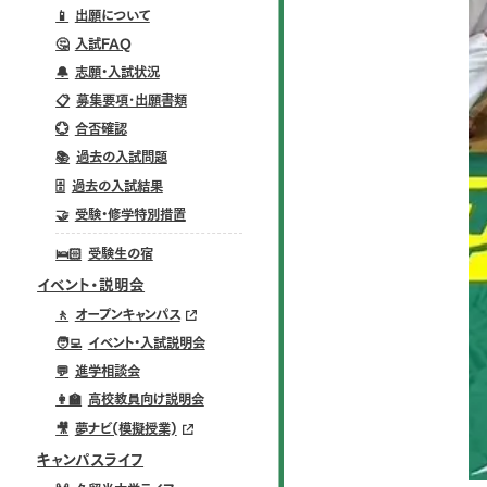
📱
出願について
🤔
入試FAQ
🔔
志願・入試状況
📋
募集要項･出願書類
💮
合否確認
📚
過去の入試問題
🗄️
過去の入試結果
🤝
受験・修学特別措置
🛌🏻
受験生の宿
イベント・説明会
🚶
オープンキャンパス
🧑‍💻
イベント・入試説明会
💬
進学相談会
👩‍🏫
高校教員向け説明会
🎥
夢ナビ(模擬授業)
キャンパスライフ