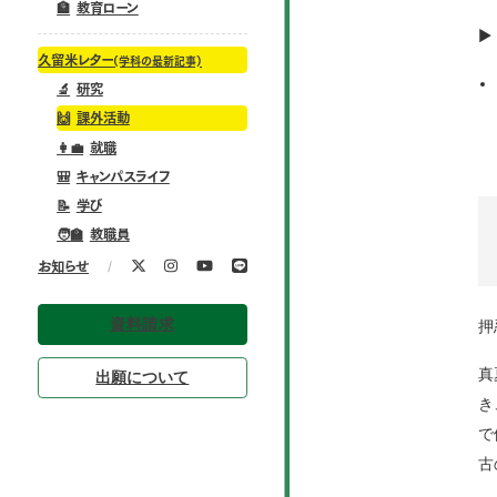
🏦
教育ローン
▶
久留米レター
(学科の最新記事)
🔬
研究
🙌
課外活動
👩‍💼
就職
🎒
キャンパスライフ
📝
学び
🧑‍🏫
教職員
/
お知らせ
資料請求
押
真
出願について
き
で
古