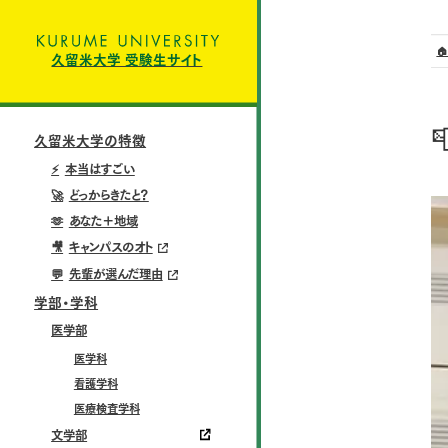

久留米大学 受験生サイト

久留米大学の特徴
⚡
本当はすごい
🚀
どっからきたと？
🫶
あなた＋地域
🎥
キャンパスのオト
💬
先輩が選んだ理由
学部・学科
医学部
医学科
看護学科
医療検査学科
文学部