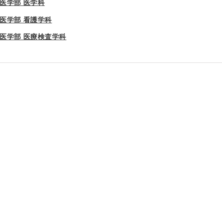
医学部 医学科
医学部 看護学科
医学部 医療検査学科
久留米大学 受験生サイト