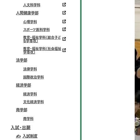
人文科学科
人間健康学部
心理学科
スポーツ医科学科
教育・福祉学科（総合子ど
も学専攻）
教育・福祉学科（社会福祉
学専攻）
法学部
法律学科
国際政治学科
経済学部
経済学科
文化経済学科
商学部
商学科
入試・出願
✍
入試制度