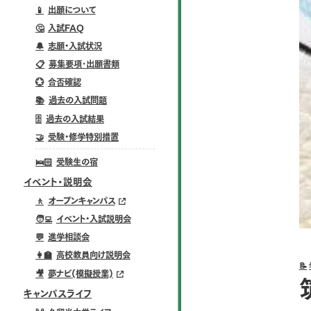
📱
出願について
🤔
入試FAQ
🔔
志願・入試状況
📋
募集要項･出願書類
💮
合否確認
📚
過去の入試問題
🗄️
過去の入試結果
🤝
受験・修学特別措置
🛌🏻
受験生の宿
イベント・説明会
🚶
オープンキャンパス
🧑‍💻
イベント・入試説明会
💬
進学相談会
👩‍🏫
高校教員向け説明会
📝
🎥
夢ナビ(模擬授業)
キャンパスライフ