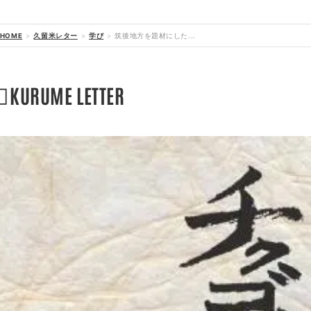
HOME
久留米レター
学び
筑後地方を題材にした...

KURUME LETTER