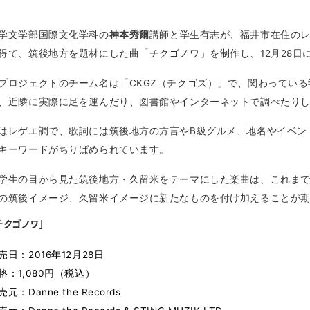
学文学部国際文化学科の
神本秀爾
講師と学生有志が、福井市在住のレゲエ
得て、筑後地方を題材にした曲「チクゴノワ」を制作し、12月28日
プロジェクトのチーム名は「CKGZ（チクゴズ）」で、関わってい
、近隣に実際に足を運んだり、図書館やインターネットで調べたり
はレゲエ調で、歌詞には筑後地方の方言やB級グルメ、地名やイベン
キーワードがちりばめられています。
学生の目から見た筑後地方・久留米をテーマにした楽曲は、これま
の筑後イメージ、久留米イメージに新たなものを付け加えることが
チクゴノワ」
売日：2016年12月28日
格：1,080円（税込）
売元：Danne the Records