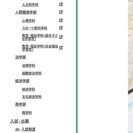
人文科学科
人間健康学部
心理学科
スポーツ医科学科
教育・福祉学科（総合子ど
も学専攻）
教育・福祉学科（社会福祉
学専攻）
法学部
法律学科
国際政治学科
経済学部
経済学科
文化経済学科
商学部
商学科
入試・出願
✍
入試制度