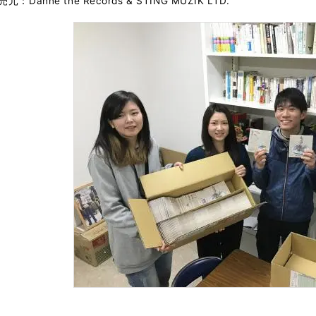
元：Danne the Records & STING MUZIK LTD.