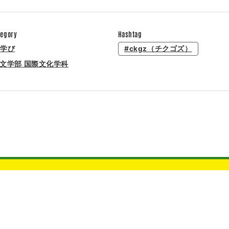
tegory
Hashtag
学び
#ckgz（チクゴズ）
文学部 国際文化学科
久留米大学 受験生サイト