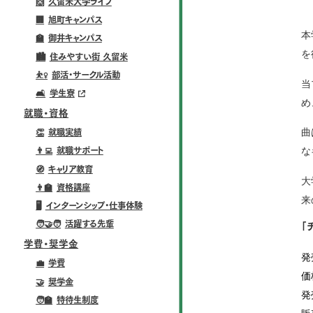
🙌
久留米大学ライフ
🏢
旭町キャンパス
本
🏫
御井キャンパス
を
🏙️
住みやすい街 久留米
⛹️‍♀️
部活・サークル活動
当
🛋️
学生寮
め
就職・資格
曲
👏
就職実績
な
👨‍💻
就職サポート
🧭
キャリア教育
大
👨‍🏫
資格講座
来
🖥️
インターンシップ・仕事体験
🧑‍🤝‍🧑
活躍する先輩
「
学費・奨学金
発
💼
学費
価
🤝
奨学金
発
🧑‍🏫
特待生制度