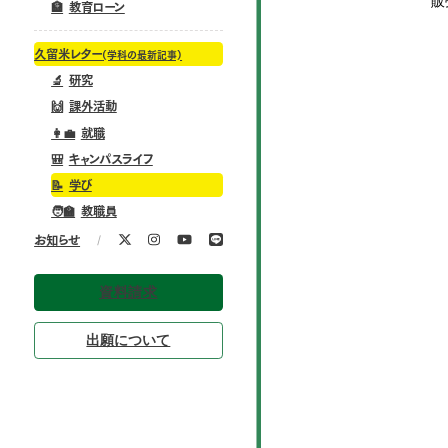
販売
🏦
教育ローン
久留米レター
(学科の最新記事)
🔬
研究
🙌
課外活動
👩‍💼
就職
🎒
キャンパスライフ
📝
学び
🧑‍🏫
教職員
/
お知らせ
資料請求
出願について