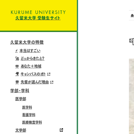

久留米大学 受験生サイト

久留米大学の特徴
⚡
本当はすごい
🚀
どっからきたと？
🫶
あなた＋地域
🎥
キャンパスのオト
💬
先輩が選んだ理由
学部・学科
医学部
医学科
看護学科
医療検査学科
文学部