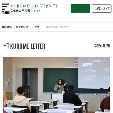
資料請求
出願について
久留米大学 受験生サイト
menu
🏠HOME
久留米レター
学び
「知識創造論」市民活...
📮
KURUME LETTER
2024.11.20