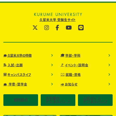
久留米大学 受験生サイト
💼
🎓
久留米大学の特徴
学部・学科
📝
🚩
入試・出願
イベント・説明会
🎒
🧑‍⚕️
キャンパスライフ
就職・資格
💼
📣
学費・奨学金
お知らせ
大学案内
入試ガイド
資料請求
デジタルパンフ
デジタルパンフ