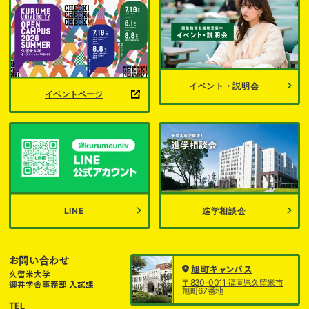
イベント・説明会
イベントページ
LINE
進学相談会
お問い合わせ
旭町キャンパス
久留米大学
〒830-0011 福岡県久留米市
御井学舎事務部 入試課
旭町67番地
TEL