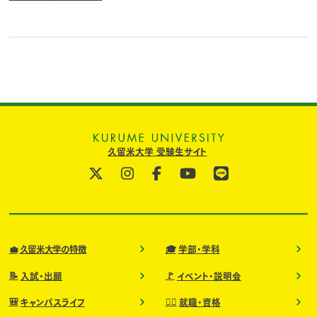
🎓法学部 法律学科
久留米大学 受験生サイト
💼
🎓
久留米大学の特徴
学部・学科
📝
🚩
入試・出願
イベント・説明会
🎒
🧑‍⚕️
キャンパスライフ
就職・資格