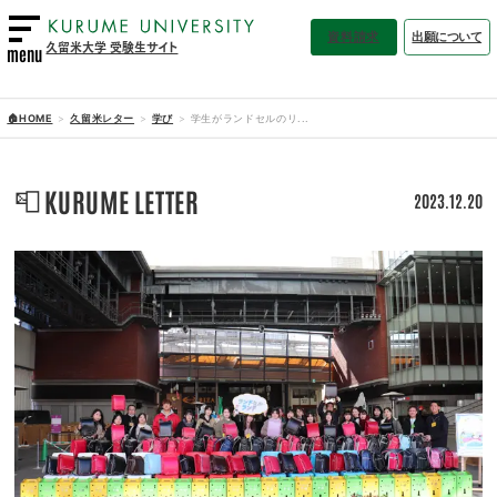
資料請求
出願について
久留米大学 受験生サイト
menu
🏠HOME
久留米レター
学び
学生がランドセルのリ...
📮
KURUME LETTER
2023.12.20