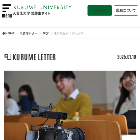
資料請求
出願について
久留米大学 受験生サイト
menu
🏠HOME
久留米レター
学び
法学部生が「ディグス...
📮
KURUME LETTER
2025.01.10