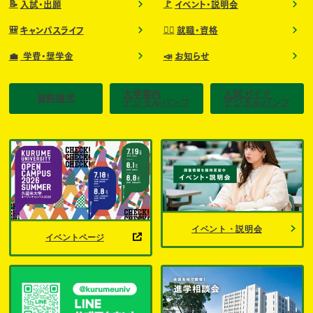
📝
🚩
入試・出願
イベント・説明会
🎒
🧑‍⚕️
キャンパスライフ
就職・資格
💼
📣
学費・奨学金
お知らせ
大学案内
入試ガイド
資料請求
デジタルパンフ
デジタルパンフ
イベント・説明会
イベントページ