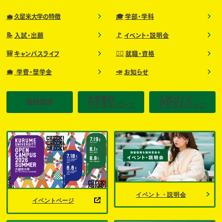
💼
🎓
久留米大学の特徴
学部・学科
📝
🚩
入試・出願
イベント・説明会
🎒
🧑‍⚕️
キャンパスライフ
就職・資格
💼
📣
学費・奨学金
お知らせ
大学案内
入試ガイド
資料請求
デジタルパンフ
デジタルパンフ
イベント・説明会
イベントページ