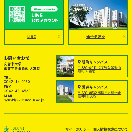
LINE
進学相談会
お問い合わせ
旭町キャンパス
久留米大学
〒830-0011 福岡県久留米市
御井学舎事務部 入試課
旭町67番地
TEL
0942-44-2160
FAX
御井キャンパス
0942-43-4539
〒839-8502 福岡県久留米市
MAIL
御井町1635
nyushi@kurume-u.ac.jp
サイトポリシー
個人情報保護について