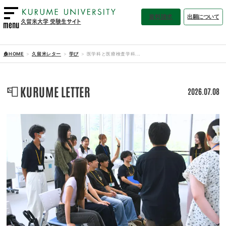
資料請求
出願について
久留米大学 受験生サイト
menu
🏠HOME
久留米レター
学び
医学科と医療検査学科...
📮
KURUME LETTER
2026.07.08