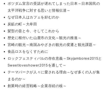
ポツダム宣言の受諾が遅れてしまった日本～日本国民の
太平洋戦争に対する思いと情報伝達～
なぜ日本人はカフェを好むのか
炭鉱の町～大牟田
髪型の昔と今、そしてこれから
歴史に根付いた山鹿市の文化～観光の推進～
宮崎の観光～南国みやざきの観光の変遷と観光課題～
食品ロスをなくすために
ロックフェスティバルの存在意義～Skyjamboree2015と
Sweetloveshower2015を通して～
テーマパークが人々に愛される理由～なぜ多くの人が集
まるのか～
創業時の経営戦略～企業存続の核～