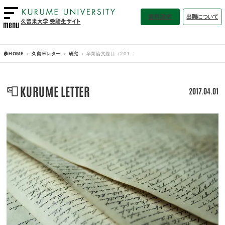
資料請求
出願について
久留米大学 受験生サイト
menu
🏠HOME
久留米レター
研究
卒業論文題目（201...
📮
KURUME LETTER
2017.04.01