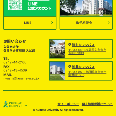
LINE
進学相談会
お問い合わせ
旭町キャンパス
久留米大学
〒830-0011 福岡県久留米市
御井学舎事務部 入試課
旭町67番地
TEL
0942-44-2160
FAX
御井キャンパス
0942-43-4539
〒839-8502 福岡県久留米市
MAIL
御井町1635
nyushi@kurume-u.ac.jp
サイトポリシー
個人情報保護について
© Kurume University All rights reserved.