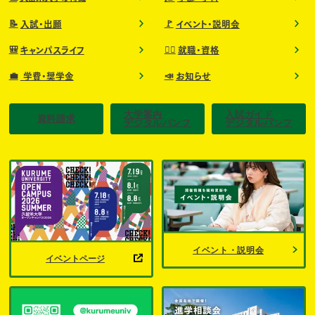
📝
🚩
入試・出願
イベント・説明会
🎒
🧑‍⚕️
キャンパスライフ
就職・資格
💼
📣
学費・奨学金
お知らせ
大学案内
入試ガイド
資料請求
デジタルパンフ
デジタルパンフ
イベント・説明会
イベントページ