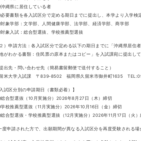
沖縄県に居住している者
必要書類を各入試区分で定める期日までに提出し、本学より入学検
対象学部：文学部、人間健康学部、法学部、経済学部、商学部
対象入試：総合型選抜、学校推薦型選抜
２）申請方法：各入試区分で定める以下の期日までに「沖縄県居住
地がわかる書類：住民票の原本またはコピー」を入試課宛に提出し
提出先・問い合わせ先（簡易書留郵便で送付すること）
留米大学入試課 〒839-8502 福岡県久留米市御井町1635 TEL:094
入試区分別の申請期日（書類必着）】
総合型選抜（10月実施分）2026年8月27日（木）締切
学校推薦型選抜（11月実施分）2026年10月16日（金）締切
総合型選抜・学校推薦型選抜（12月実施分）2026年11月17日（火
一度申請された方で、出願期間が異なる入試区分を再度受験される場