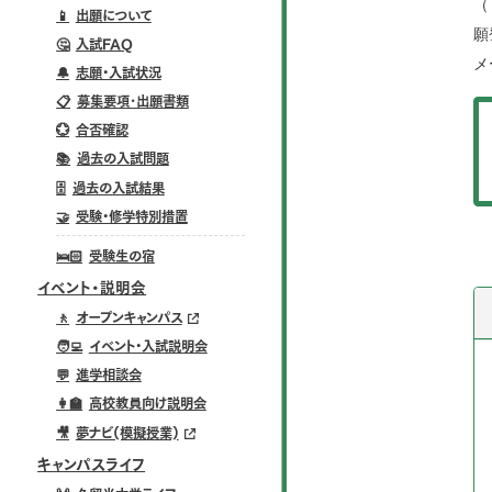
（
📱
出願について
願
🤔
入試FAQ
メ
🔔
志願・入試状況
📋
募集要項･出願書類
💮
合否確認
📚
過去の入試問題
🗄️
過去の入試結果
🤝
受験・修学特別措置
🛌🏻
受験生の宿
イベント・説明会
🚶
オープンキャンパス
🧑‍💻
イベント・入試説明会
💬
進学相談会
👩‍🏫
高校教員向け説明会
🎥
夢ナビ(模擬授業)
キャンパスライフ