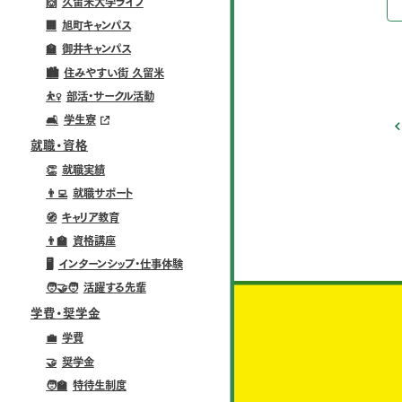
🙌
久留米大学ライフ
🏢
旭町キャンパス
🏫
御井キャンパス
🏙️
住みやすい街 久留米
⛹️‍♀️
部活・サークル活動
🛋️
学生寮
就職・資格
👏
就職実績
👨‍💻
就職サポート
🧭
キャリア教育
👨‍🏫
資格講座
🖥️
インターンシップ・仕事体験
🧑‍🤝‍🧑
活躍する先輩
学費・奨学金
💼
学費
🤝
奨学金
🧑‍🏫
特待生制度