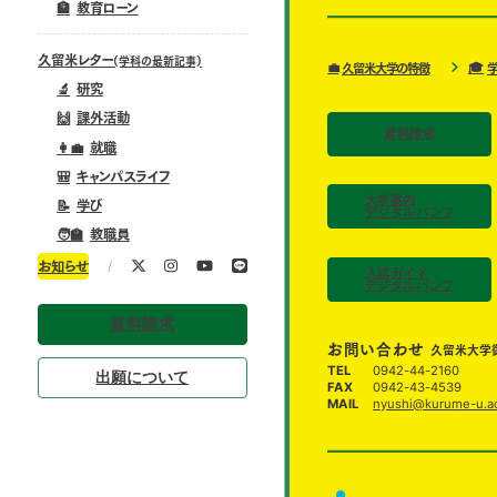
🏦
教育ローン
久留米レター
(学科の最新記事)
💼
🎓
久留米大学の特徴
🔬
研究
🙌
課外活動
資料請求
👩‍💼
就職
🎒
キャンパスライフ
大学案内
📝
学び
デジタルパンフ
🧑‍🏫
教職員
/
お知らせ
入試ガイド
デジタルパンフ
資料請求
お問い合わせ
久留米大学
TEL
0942-44-2160
出願について
FAX
0942-43-4539
MAIL
nyushi@kurume-u.ac