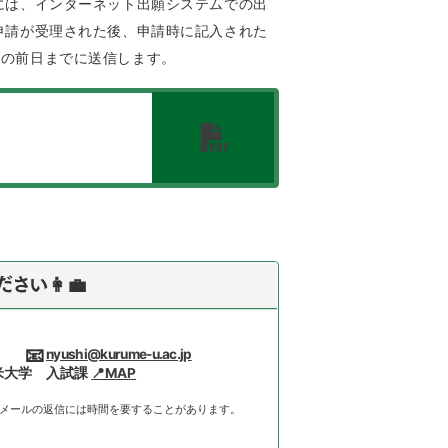
には、インターネット出願システムでの出
申請が受理された後、申請時に記入された
日の前日までに送信します。
さい👩‍💼
📧
nyushi@kurume-u.ac.jp
留米大学 入試課
📍MAP
メールの返信には時間を要することがあります。