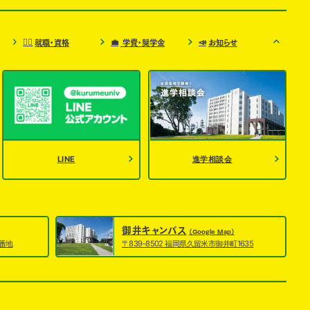
🧑‍⚕️
💼
📣
就職・資格
学費・奨学金
お知らせ
LINE
進学相談会
御井キャンパス
（Google Map）
7番地
〒839-8502 福岡県久留米市御井町1635