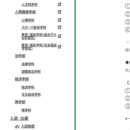
人文科学科
①
人間健康学部
②
心理学科
③
スポーツ医科学科
④
教育・福祉学科（総合子ど
も学専攻）
（
教育・福祉学科（社会福祉
学専攻）
住
法学部
◆
法律学科
久
国際政治学科
経済学部
【
経済学科
①
文化経済学科
②
商学部
③
商学科
※
入試・出願
✍
入試制度