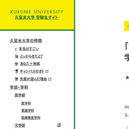
久留米大学 受験生サイト
久留米大学の特徴
⚡
本当はすごい
🚀
どっからきたと？
🫶
あなた＋地域
🎥
キャンパスのオト

💬
先輩が選んだ理由
学部・学科
医学部
医学科
沖
看護学科
る
医療検査学科
文学部
（