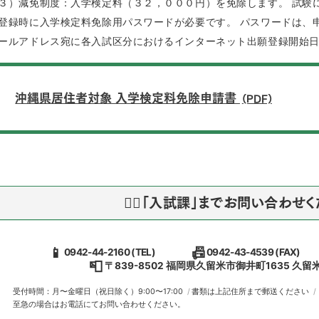
３）減免制度：入学検定料（３２，０００円）を免除します。 試験
登録時に入学検定料免除用パスワードが必要です。 パスワードは、
ールアドレス宛に各入試区分におけるインターネット出願登録開始
沖縄県居住者対象 入学検定料免除申請書
(PDF)
💁‍♀️「入試課」までお問い合わせくだ
📱
📠
0942-44-2160 (TEL)
0942-43-4539 (FAX)
📮
〒839-8502
福岡県久留米市御井町1635 久
受付時間：月〜金曜日（祝日除く）9:00〜17:00
書類は上記住所まで郵送ください
至急の場合はお電話にてお問い合わせください。