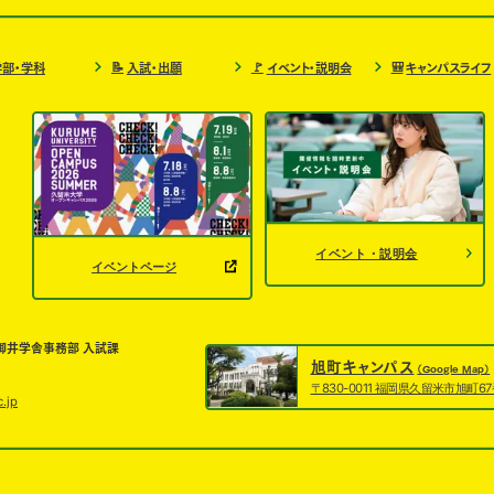
📝
🚩
🎒
学部・学科
入試・出願
イベント・説明会
キャンパスライフ
イベント・説明会
イベントページ
御井学舎事務部 入試課
旭町キャンパス
（Google Map）
〒830-0011 福岡県久留米市旭町6
.jp