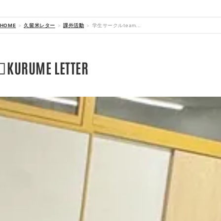
HOME
久留米レター
課外活動
学生サークルteam...

KURUME LETTER