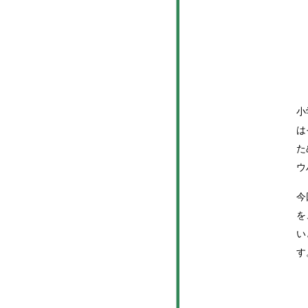
小
は
た
ウ
今
を
い
す