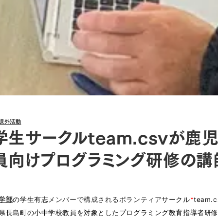
課外活動
学生サークルteam.csvが
員向けプログラミング研修の講
学部
の学生有志
メンバーで構成されるボランティア
サークル
*
team
県長島町の小中学校教員を対象としたプログラミング教育指導者研