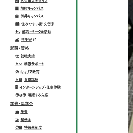
🙌
久留米大学ライフ
🏢
旭町キャンパス
🏫
御井キャンパス
🏙️
住みやすい街 久留米
⛹️‍♀️
部活・サークル活動
🛋️
学生寮
就職・資格
👏
就職実績
👨‍💻
就職サポート
🧭
キャリア教育
👨‍🏫
資格講座
🖥️
インターンシップ・仕事体験
🧑‍🤝‍🧑
活躍する先輩
学費・奨学金
💼
学費
🤝
奨学金
🧑‍🏫
特待生制度