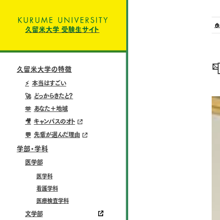

久留米大学 受験生サイト

久留米大学の特徴
⚡
本当はすごい
🚀
どっからきたと？
🫶
あなた＋地域
🎥
キャンパスのオト
💬
先輩が選んだ理由
学部・学科
医学部
医学科
看護学科
医療検査学科
文学部