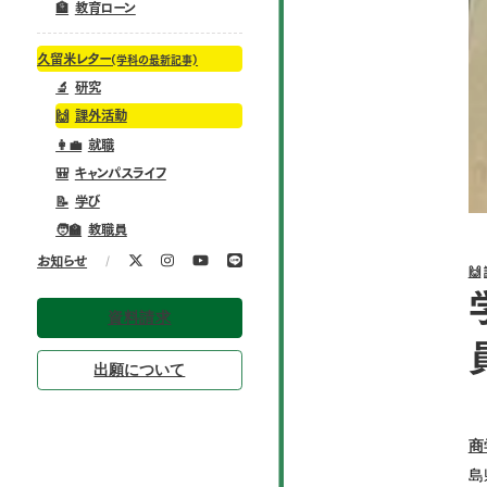
🏦
教育ローン
久留米レター
(学科の最新記事)
🔬
研究
🙌
課外活動
👩‍💼
就職
🎒
キャンパスライフ
📝
学び
🧑‍🏫
教職員
/
お知らせ
🙌
資料請求
出願について
商
島