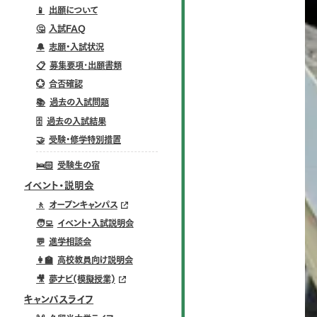
📱
出願について
🤔
入試FAQ
🔔
志願・入試状況
📋
募集要項･出願書類
💮
合否確認
📚
過去の入試問題
🗄️
過去の入試結果
🤝
受験・修学特別措置
🛌🏻
受験生の宿
イベント・説明会
🚶
オープンキャンパス
🧑‍💻
イベント・入試説明会
💬
進学相談会
👩‍🏫
高校教員向け説明会
🎥
夢ナビ(模擬授業)
キャンパスライフ