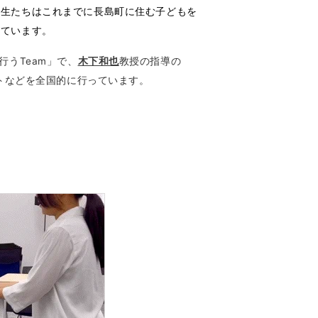
学生たちはこれまでに長島町に住む子どもを
けています。
rを行うTeam」で、
木下和也
教授の指導の
ントなどを全国的に行っています。