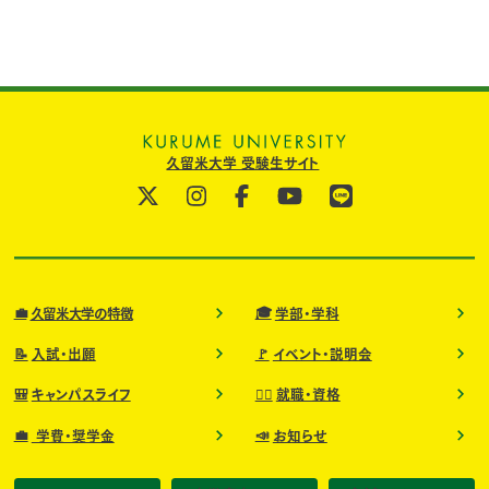
久留米大学 受験生サイト
💼
🎓
久留米大学の特徴
学部・学科
📝
🚩
入試・出願
イベント・説明会
🎒
🧑‍⚕️
キャンパスライフ
就職・資格
💼
📣
学費・奨学金
お知らせ