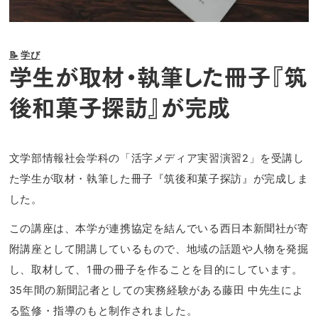
📝
学び
学生が取材・執筆した冊子『筑
後和菓子探訪』が完成
文学部情報社会学科
の「活字メディア実習演習2」を受講し
た学生が取材・執筆した冊子『筑後和菓子探訪』が完成しま
した。
この講座は、本学が連携協定を結んでいる
西日本新聞社が寄
附講座として開講
しているもので、地域の話題や人物を発掘
し、取材して、1冊の冊子を作ることを目的にしています。
35年間の新聞記者としての実務経験がある藤田 中先生によ
る監修・指導のもと制作されました。