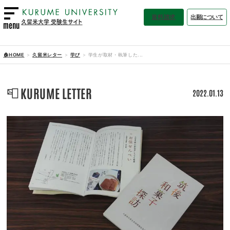
資料請求
出願について
久留米大学 受験生サイト
menu
🏠HOME
久留米レター
学び
学生が取材・執筆した...
📮
KURUME LETTER
2022.01.13