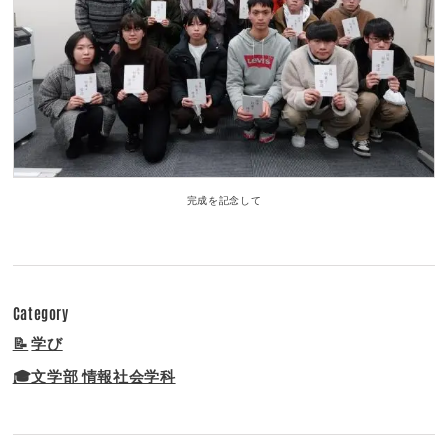
完成を記念して
Category
📝
学び
🎓文学部 情報社会学科